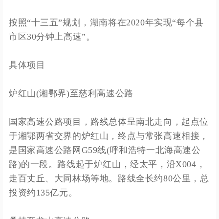
按照“十三五”规划，湖南将在2020年实现“每个县
市区30分钟上高速”。
具体项目
炉红山(湘鄂界)至慈利高速公路
国家高速公路项目，路线总体呈南北走向，起点位
于湘鄂两省交界的炉红山，终点与常张高速相接，
是国家高速公路网G59线(呼和浩特一北海高速公
路)的一段。路线起于炉红山，经太平，沿X004，
走百丈丘、大同林场等地。路线全长约80公里，总
投资约135亿元。