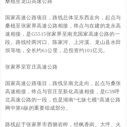
桑植至龙山高速公路
国家高速公路项目，路线总体呈东西走向，起点与
桑植至张家界高速公路相接，终点与在建的龙永高
速相接，是G5515张家界至南充国家高速公路的一
段。路线经两河口、陈家河、上河溪、龙山县水田
坝等地，全长约61公里，总投资约101亿元。
张家界至官庄高速公路
国家高速公路项目，路线呈南北走向，起点与桑张
高速相接，终点与官庄至新化高速相接，是G59呼
北高速公路的一段，也是湖南“七纵七横“高速公路
网中第6纵的重要组成部分。
路线起于张家界市西侧岩榨，经枫香岗、大坪、火